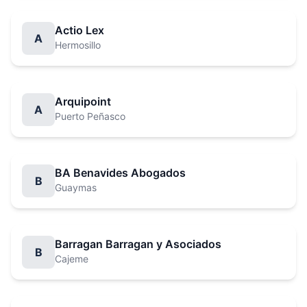
Actio Lex
A
Hermosillo
Arquipoint
A
Puerto Peñasco
BA Benavides Abogados
B
Guaymas
Barragan Barragan y Asociados
B
Cajeme