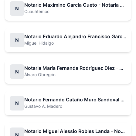
Notario Maximino García Cueto - Notaría No. 14
N
Cuauhtémoc
Notario Eduardo Alejandro Francisco García Villegas - Notaría No. 15
N
Miguel Hidalgo
Notaria María Fernanda Rodríguez Diez - Notaría No. 16
N
Álvaro Obregón
Notario Fernando Cataño Muro Sandoval - Notaría No. 17
N
Gustavo A. Madero
Notario Miguel Alessio Robles Landa - Notaría No. 19
N