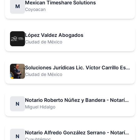
Mexican Timeshare Solutions
M
Coyoacan
López Valdez Abogados
Ciudad de México
Soluciones Jurídicas Lic. Víctor Carrillo Estrada
Ciudad de México
Notario Roberto Núñez y Bandera - Notaría No. 1
N
Miguel Hidalgo
Notario Alfredo González Serrano - Notaría No. 2
N
Cuauhtémoc