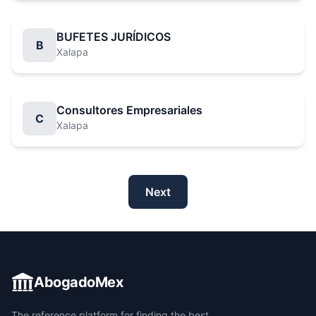
BUFETES JURÍDICOS
B
Xalapa
Consultores Empresariales
C
Xalapa
Next
AbogadoMex
The reference platform for finding the best