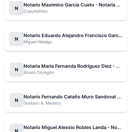
Notario Maximino García Cueto - Notaría No. 14
N
Cuauhtémoc
Notario Eduardo Alejandro Francisco García Villegas - Notaría No. 15
N
Miguel Hidalgo
Notaria María Fernanda Rodríguez Diez - Notaría No. 16
N
Álvaro Obregón
Notario Fernando Cataño Muro Sandoval - Notaría No. 17
N
Gustavo A. Madero
Notario Miguel Alessio Robles Landa - Notaría No. 19
N