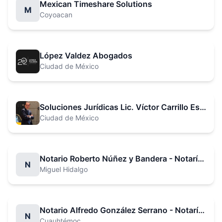
Mexican Timeshare Solutions
M
Coyoacan
López Valdez Abogados
Ciudad de México
Soluciones Jurídicas Lic. Víctor Carrillo Estrada
Ciudad de México
Notario Roberto Núñez y Bandera - Notaría No. 1
N
Miguel Hidalgo
Notario Alfredo González Serrano - Notaría No. 2
N
Cuauhtémoc