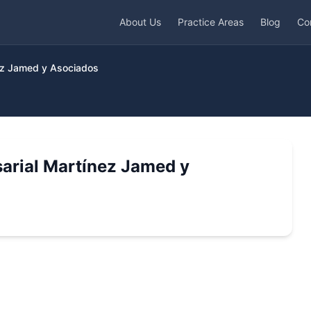
About Us
Practice Areas
Blog
Co
nez Jamed y Asociados
sarial Martínez Jamed y