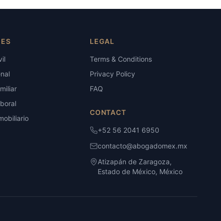
IES
LEGAL
il
Terms & Conditions
nal
Privacy Policy
iliar
FAQ
boral
CONTACT
obiliario
+52 56 2041 6950
contacto@abogadomex.mx
Atizapán de Zaragoza,
Estado de México, México