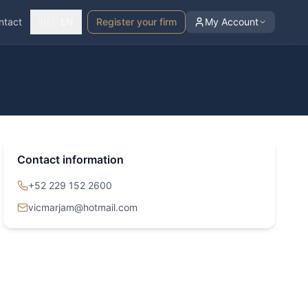
ntact
🇺🇸 EN
Register your firm
My Account
Contact information
+52 229 152 2600
vicmarjam@hotmail.com