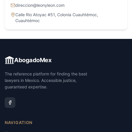
direccion@leonyleon.com
Calle Rio Atoyac #51, Colonia Cuauhtémoc
,
Cuauhtémoc
AbogadoMex
The reference platform for finding the best
lawyers in Mexico. Accessible justice,
guaranteed expertise.
NAVIGATION