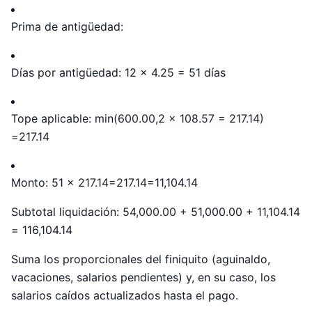
Prima de antigüedad:
Días por antigüedad: 12 × 4.25 = 51 días
Tope aplicable: min
(
600.00,2 ×
108.57 =
217.14)
=
217.14
Monto: 51 ×
217.14=217.14=
11,104.14
Subtotal liquidación:
54,000.00 +
51,000.00 +
11,104.14
=
116,104.14
Suma los proporcionales del finiquito (aguinaldo,
vacaciones, salarios pendientes) y, en su caso, los
salarios caídos actualizados hasta el pago.