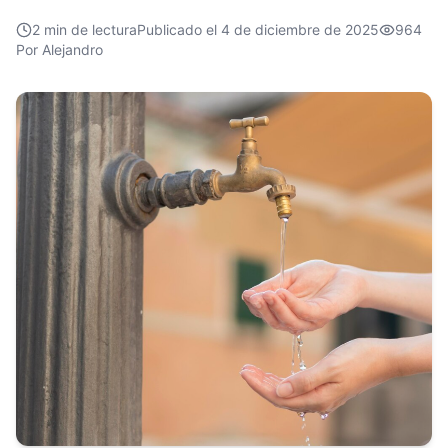
2
min de lectura
Publicado el
4 de diciembre de 2025
964
Por
Alejandro