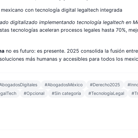
ado digitalizado implementando tecnología legaltech en M
estas tecnologías aceleran procesos legales hasta 70%, mej
na
no es futuro: es presente. 2025 consolida la fusión entr
 soluciones más humanas y accesibles para todos los mexi
AbogadosDigitales
#
AbogadosMéxico
#
Derecho2025
#
Inn
egalTech
#
Opcional
#
Sin categoría
#
TecnologíaLegal
#
T