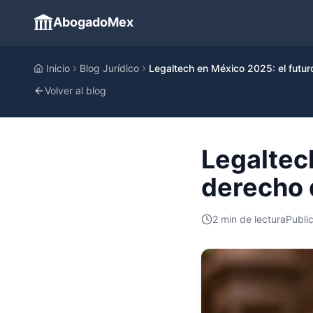
AbogadoMex
Inicio
Blog Jurídico
Legaltech en México 2025: el futuro
Volver al blog
Legaltec
derecho d
2
min de lectura
Publi