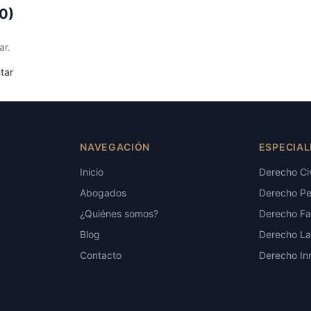
0
)
ar.
tar
NAVEGACIÓN
ESPECIAL
Inicio
Derecho Civ
Abogados
Derecho Pe
¿Quiénes somos?
Derecho Fam
Blog
Derecho La
Contacto
Derecho Inm