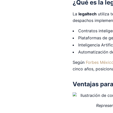
¿Qué es la le
La
legaltech
utiliza 
despachos implemen
Contratos intelige
Plataformas de g
Inteligencia Artifi
Automatización de
Según
Forbes Méxic
cinco años, posicion
Ventajas para
Represen