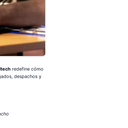
ltech
redefine cómo
ogados, despachos y
acho