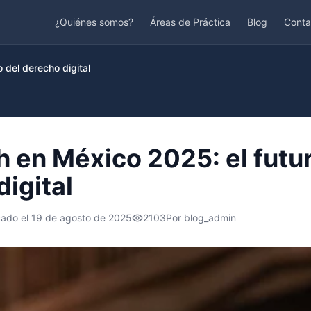
¿Quiénes somos?
Áreas de Práctica
Blog
Conta
 del derecho digital
h en México 2025: el futur
igital
cado el
19 de agosto de 2025
2103
Por
blog_admin