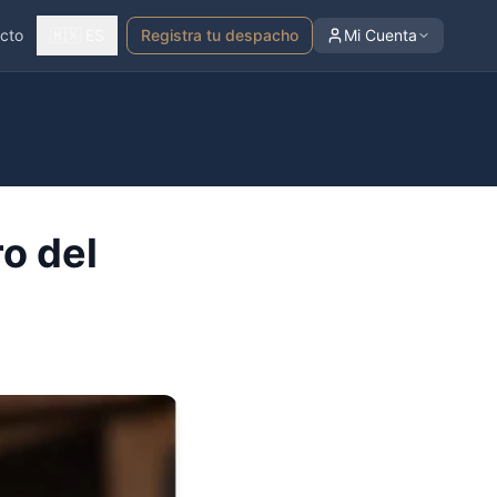
cto
🇲🇽 ES
Registra tu despacho
Mi Cuenta
o del