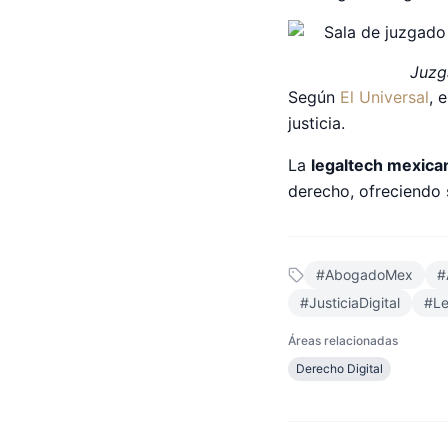
Juzg
Según
El Universal
, 
justicia.
La
legaltech mexica
derecho, ofreciendo
#
AbogadoMex
#
#
JusticiaDigital
#
L
Áreas relacionadas
Derecho Digital