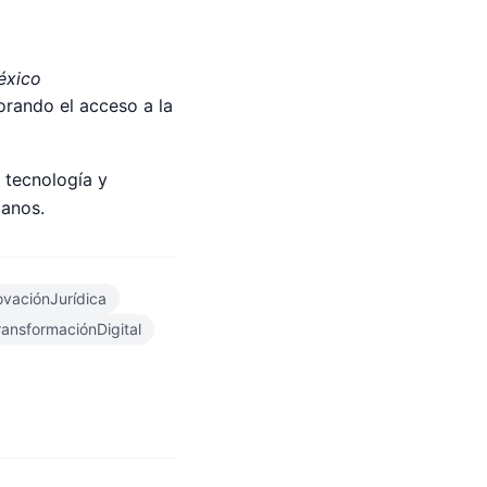
éxico
orando el acceso a la
e tecnología y
canos.
ovaciónJurídica
ransformaciónDigital