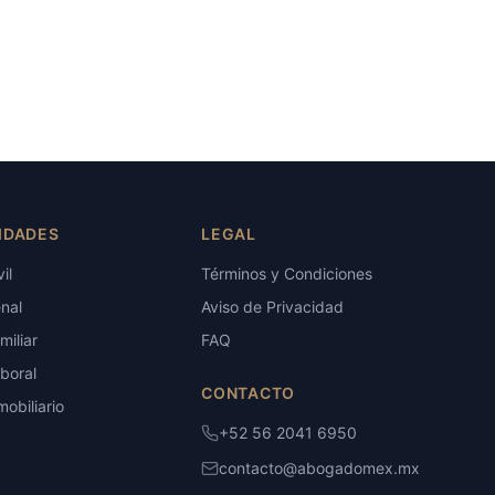
IDADES
LEGAL
il
Términos y Condiciones
nal
Aviso de Privacidad
iliar
FAQ
boral
CONTACTO
obiliario
+52 56 2041 6950
contacto@abogadomex.mx