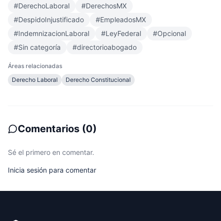
#
DerechoLaboral
#
DerechosMX
#
DespidoInjustificado
#
EmpleadosMX
#
IndemnizacionLaboral
#
LeyFederal
#
Opcional
#
Sin categoría
#
directorioabogado
Áreas relacionadas
Derecho Laboral
Derecho Constitucional
Comentarios
(
0
)
Sé el primero en comentar.
Inicia sesión para comentar