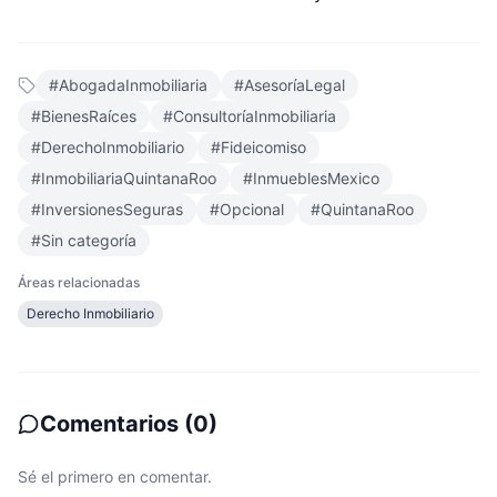
#
AbogadaInmobiliaria
#
AsesoríaLegal
#
BienesRaíces
#
ConsultoríaInmobiliaria
#
DerechoInmobiliario
#
Fideicomiso
#
InmobiliariaQuintanaRoo
#
InmueblesMexico
#
InversionesSeguras
#
Opcional
#
QuintanaRoo
#
Sin categoría
Áreas relacionadas
Derecho Inmobiliario
Comentarios
(
0
)
Sé el primero en comentar.