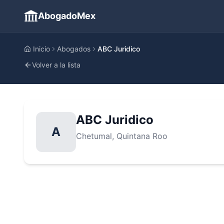
AbogadoMex
Inicio
Abogados
ABC Juridico
Volver a la lista
ABC Juridico
A
Chetumal
, Quintana Roo