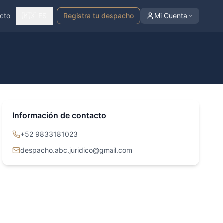
cto
🇲🇽 ES
Registra tu despacho
Mi Cuenta
Información de contacto
+52 9833181023
despacho.abc.juridico@gmail.com