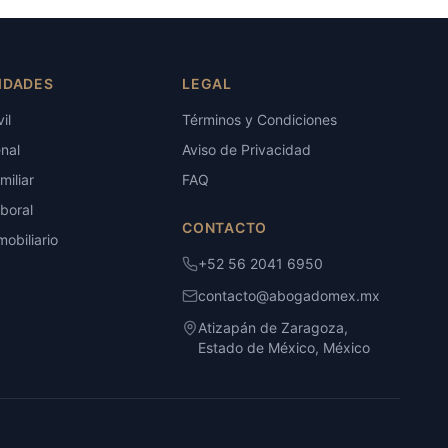
IDADES
LEGAL
il
Términos y Condiciones
nal
Aviso de Privacidad
iliar
FAQ
boral
CONTACTO
obiliario
+52 56 2041 6950
contacto@abogadomex.mx
Atizapán de Zaragoza,
Estado de México, México