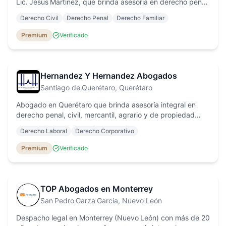
Lic. Jesús Martínez, que brinda asesoría en derecho penal,
civil, familiar y mercantil con enfoque personalizado y
Derecho Civil
Derecho Penal
Derecho Familiar
tarifas accesibles.
Premium
Verificado
Hernandez Y Hernandez Abogados
Santiago de Querétaro
, Querétaro
Abogado en Querétaro que brinda asesoría integral en
derecho penal, civil, mercantil, agrario y de propiedad
intelectual, con enfoque en derechos humanos y atención
Derecho Laboral
Derecho Corporativo
personalizada.
Premium
Verificado
TOP Abogados en Monterrey
San Pedro Garza García
, Nuevo León
Despacho legal en Monterrey (Nuevo León) con más de 20