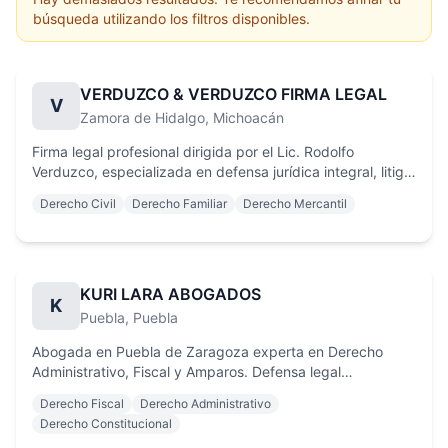
búsqueda utilizando los filtros disponibles.
VERDUZCO & VERDUZCO FIRMA LEGAL
V
Zamora de Hidalgo
, Michoacán
Firma legal profesional dirigida por el Lic. Rodolfo
Verduzco, especializada en defensa jurídica integral, litigio
y consultoría estratégica. Comprometidos con la justicia y
Derecho Civil
Derecho Familiar
Derecho Mercantil
la protección de los intereses de personas y empresas con
integridad y excelencia.
KURI LARA ABOGADOS
K
Puebla
, Puebla
Abogada en Puebla de Zaragoza experta en Derecho
Administrativo, Fiscal y Amparos. Defensa legal
estratégica y servicios de cobranza efectiva en todo el
Derecho Fiscal
Derecho Administrativo
estado de Puebla. Asesoría jurídica personalizada para
Derecho Constitucional
proteger su patrimonio.