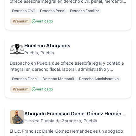
ofrece asesoría integral en derecho civil, penal, mercantil,
laboral y amparos, con atención personalizada para
Derecho Civil
Derecho Penal
Derecho Familiar
personas físicas y morales.
Premium
Verificado
Humleco Abogados
Puebla
, Puebla
Despacho en Puebla que ofrece asesoría legal y contable
integral en derecho fiscal, laboral, administrativo y
amparo, con un enfoque especializado en ajustes de
Derecho Fiscal
Derecho Mercantil
Derecho Administrativo
facturación de la CFE.
Premium
Verificado
Abogado Francisco Daniel Gómez Hernández
Heroica Puebla de Zaragoza
, Puebla
El Lic. Francisco Daniel Gómez Hernández es un abogado