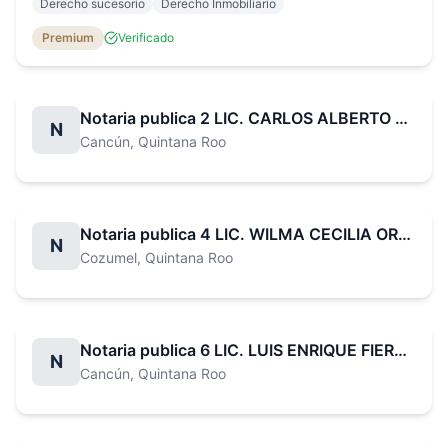
Derecho sucesorio
Derecho Inmobiliario
sucesorios. Brindo asesoría integral en español, inglés y
francés a clientes nacionales y extranjeros, así como a
Premium
Verificado
empresas y profesionales del sector inmobiliario.
Notaria publica 2 LIC. CARLOS ALBERTO BAZÁN CASTRO
N
Cancún
, Quintana Roo
Notaria publica 4 LIC. WILMA CECILIA OROZCO PÉREZ
N
Cozumel
, Quintana Roo
Notaria publica 6 LIC. LUIS ENRIQUE FIERRO SOSA
N
Cancún
, Quintana Roo