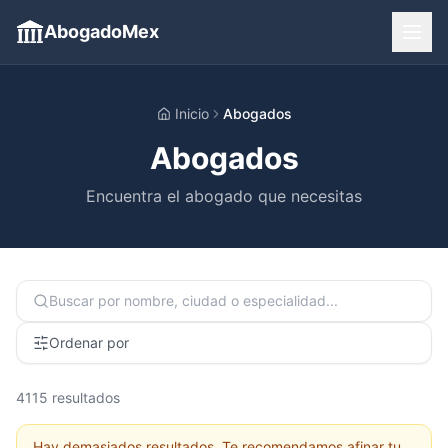
AbogadoMex
Inicio
Abogados
Abogados
Encuentra el abogado que necesitas
Ordenar por
4115
resultados
Hay demasiados resultados. Te recomendamos afinar tu